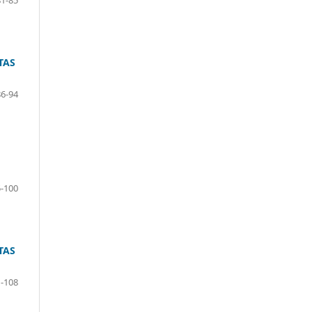
81-85
TAS
86-94
-100
TAS
-108