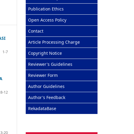
Publication Ethics
Open Access Policy
Contact
ASI
Article Processing Charge
1-7
Copyright Notice
Reviewer's Guidelines
Reviewer Form
A
Author Guidelines
8-12
Author's Feedback
RekadataBase
13-20