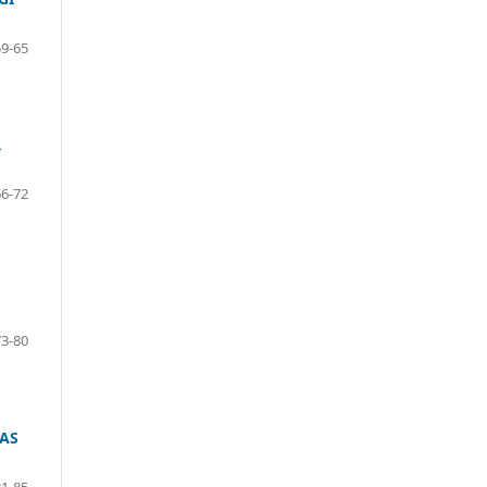
59-65
R
66-72
73-80
TAS