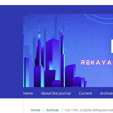
Home
About the Journal
Current
Archive
Home
/
Archives
/
Vol. 1 No. 2 (2026): Rekayasa Da