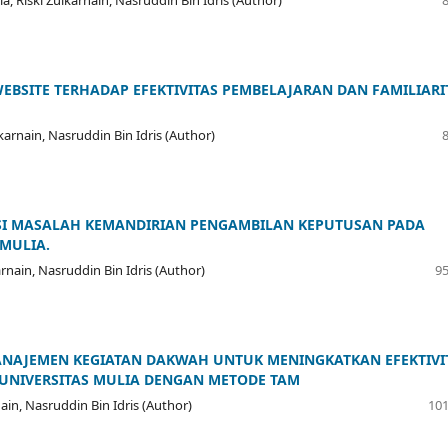
, Riski Zulkarnain, Nasruddin Bin Idris (Author)
EBSITE TERHADAP EFEKTIVITAS PEMBELAJARAN DAN FAMILIARI
karnain, Nasruddin Bin Idris (Author)
SI MASALAH KEMANDIRIAN PENGAMBILAN KEPUTUSAN PADA
MULIA.
arnain, Nasruddin Bin Idris (Author)
95
ANAJEMEN KEGIATAN DAKWAH UNTUK MENINGKATKAN EFEKTIVI
 UNIVERSITAS MULIA DENGAN METODE TAM
in, Nasruddin Bin Idris (Author)
101