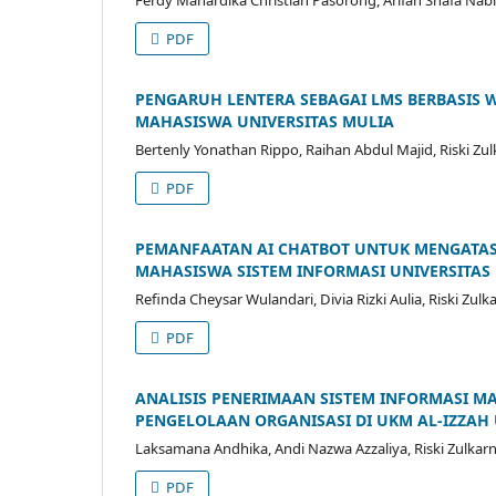
Ferdy Mahardika Christian Pasorong, Arifah Shafa Nabila
PDF
PENGARUH LENTERA SEBAGAI LMS BERBASIS W
MAHASISWA UNIVERSITAS MULIA
Bertenly Yonathan Rippo, Raihan Abdul Majid, Riski Zul
PDF
PEMANFAATAN AI CHATBOT UNTUK MENGATA
MAHASISWA SISTEM INFORMASI UNIVERSITAS 
Refinda Cheysar Wulandari, Divia Rizki Aulia, Riski Zulk
PDF
ANALISIS PENERIMAAN SISTEM INFORMASI M
PENGELOLAAN ORGANISASI DI UKM AL-IZZAH
Laksamana Andhika, Andi Nazwa Azzaliya, Riski Zulkarna
PDF