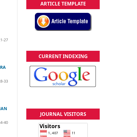
ARTICLE TEMPLATE
21-27
CURRENT INDEXING
ERA
28-33
MAN
JOURNAL VISITORS
34-40