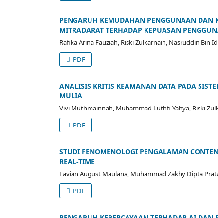
PENGARUH KEMUDAHAN PENGGUNAAN DAN KE
MITRADARAT TERHADAP KEPUASAN PENGGUNA
Rafika Arina Fauziah, Riski Zulkarnain, Nasruddin Bin Id
PDF
ANALISIS KRITIS KEAMANAN DATA PADA SISTE
MULIA
Vivi Muthmainnah, Muhammad Luthfi Yahya, Riski Zulka
PDF
STUDI FENOMENOLOGI PENGALAMAN CONTENT
REAL-TIME
Favian August Maulana, Muhammad Zakhy Dipta Pratama
PDF
PENGARUH KEPERCAYAAN TERHADAP AI DAN 