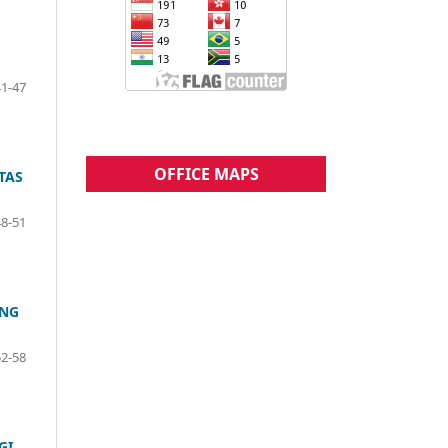
41-47
OFFICE MAPS
TAS
48-51
ING
52-58
GI