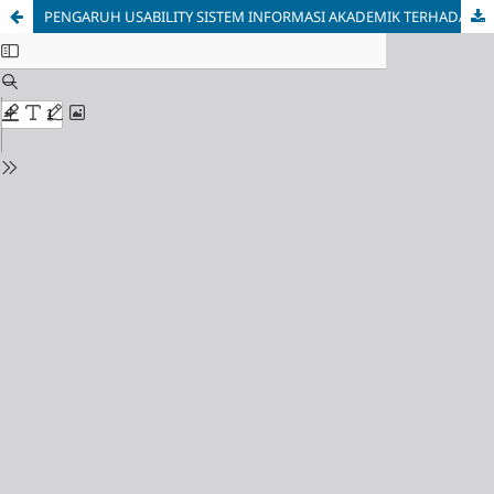
PENGARUH USABILITY SISTEM INFORMASI AKADEMIK TERHADAP KEPUASAN PENGGUNA MAHASISWA DAN PENYAJIAN INFORMASI UNIVERSITAS MULIA