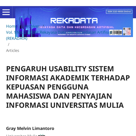
Home
/
Archives
/
Vol. 1 No. 2 (2026): Rekayasa Data dan Kecerdasan Artifisial
(REKADATA)
/
Articles
PENGARUH USABILITY SISTEM
INFORMASI AKADEMIK TERHADAP
KEPUASAN PENGGUNA
MAHASISWA DAN PENYAJIAN
INFORMASI UNIVERSITAS MULIA
Gray Melvin Limantoro