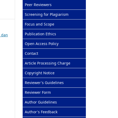
Peer Reviewers
Screening for Plagiarism
Focus and Scope
Publication Ethics
a dan
Open Access Policy
Contact
Article Processing Charge
Copyright Notice
Reviewer's Guidelines
Reviewer Form
Author Guidelines
Author's Feedback