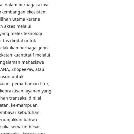
l dalam berbagai aktivi-
perkembangan ekosistem
pilihan utama karena
n akses melalui
yang melek teknologi
-tas digital untuk
lakukan berbagai jenis
atan kuantitatif melalui
pengalaman mahasiswa
DANA, ShopeePay, atau
isusun untuk
ian, pema-haman fitur,
kepraktisan layanan yang
an transaksi dinilai
batan, ke-mampuan
membayar kebutuhan
menunjukkan bahwa
 maka semakin besar
rtransaksi. Mahasiswa