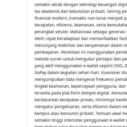
semakin akrab dengan teknologi keuangan digita
tas akademik dan kebutuhan pribadi. Seiring 
finansial modern, transaksi non-tunai menjadi 
kecepatan, efisiensi, keamanan, serta kemudaha
perangkat seluler. Mahasiswa sebagai generasi 
lebih cepat beradaptasi dan memanfaatkan fasili
menunjang mobilitas dan kenyamanan dalam me
pembayaran. Penelitian ini menggunakan pendek
metode survei untuk mengukur persepsi dan 
yang aktif menggunakan e-wallet seperti OVO, 
GoPay dalam kegiatan sehari-hari. Kuesioner d
mengumpulkan data mengenai frekuensi pemaka
tingkat keamanan, kepercayaan pengguna, dan 
tersedia pada plat-form dompet digital. Kemudah
berdasarkan kecepatan proses, minimnya ham
mengatur pengeluaran, serta efisiensi dalam 
kampus atau konsumsi pribadi. Temuan awal 
semakin tinggi intensitas penggunaan e-wallet
kemudahan yang dirasakan pengguna dalam be