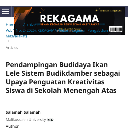
Home
/
Archives
/
Vol. 1 No. 2 (2026): REKAGAMA (Rekam Kegiatan Pengabdian
Masyarakat)
/
Articles
Pendampingan Budidaya Ikan
Lele Sistem Budikdamber sebagai
Upaya Penguatan Kreativitas
Siswa di Sekolah Menengah Atas
Salamah Salamah
Malikussaleh University
Author