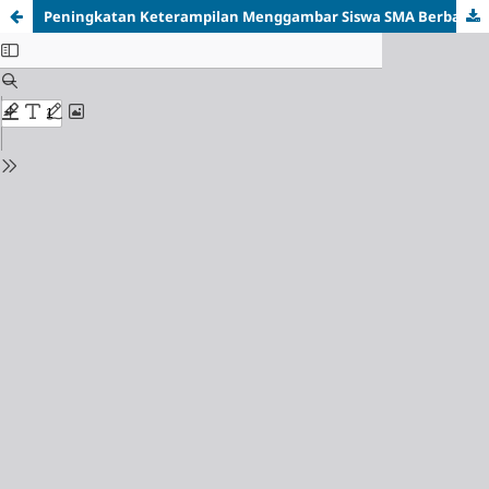
Peningkatan Keterampilan Menggambar Siswa SMA Berbasis Kearifan Lokal di SMAN 6 PPU